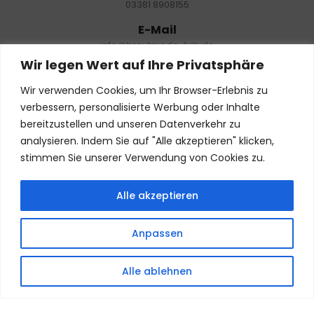
03381 8908155
E-Mail
info@brautmode-brb.de
Wir legen Wert auf Ihre Privatsphäre
Öffnungszeiten
Nur mit Termin:
Wir verwenden Cookies, um Ihr Browser-Erlebnis zu
Dienstag – Freitag: 10:00 – 18:00 Uhr
verbessern, personalisierte Werbung oder Inhalte
Samstag: 10:00- 19:00 Uhr
bereitzustellen und unseren Datenverkehr zu
Montag: geschlossen
analysieren. Indem Sie auf "Alle akzeptieren" klicken,
stimmen Sie unserer Verwendung von Cookies zu.
NEWSLETTER
Alle akzeptieren
Termin buchen
Anpassen
FOLGE UNS
Alle ablehnen