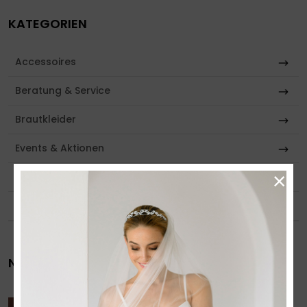
KATEGORIEN
Accessoires
Beratung & Service
Brautkleider
Events & Aktionen
×
Partner & Empfehlungen
Tipps & Inspiration
NEUESTE BEITRÄGE
Brautmoden-Trends 2026 in Brandenburg –