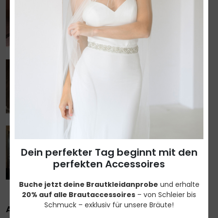
Dein Traumkleid bei Eleganz
October 1,2025
Das perfekte Brautkleid in Brandenburg-7
Tipps von Eleganz
September 1,2025
Eleganz Brandenburg: Exklusive Brautkleider
& Persönliche Beratung
Dein perfekter Tag beginnt mit den
August 1,2025
perfekten Accessoires
Buche jetzt deine Brautkleidanprobe
und erhalte
20% auf alle Brautaccessoires
– von Schleier bis
Schmuck – exklusiv für unsere Bräute!
ARCHIV