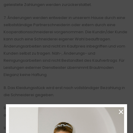
geleistete Zahlungen werden zurückerstattet.
7. Änderungen werden entweder in unserem Hause durch eine
selbstständige Partnerschneiderin oder extern durch eine
Kooperationsschneiderei vorgenommen. Die Kundin/der Kunde
kann auch eine Schneiderei eigener Wahl beauftragen.
Änderungsarbeiten sind nicht im Kaufpreis inbegriffen und vom
Kunden selbst zu tragen. Näh-, Änderungs- und
Reinigungsarbeiten sind nicht Bestandteil des Kaufvertrags. Für
Leistungen externer Dienstleister übernimmt Brautmoden
Eleganz keine Haftung.
8. Das Kleidungsstück wird erst nach vollständiger Bezahlung in
die Schneiderei gegeben.
×
9. Die Ware wird erst nach vollständiger Bezahlung
ausgehändigt.
10. Terminabsagen müssen mindestens 24 Stunden vor dem