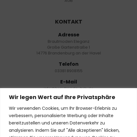
AGB
KONTAKT
Adresse
Brautmoden Eleganz
Große Gartenstraße 1
14776 Brandenburg an der Havel
Telefon
03381 8908155
E-Mail
info@brautmode-brb.de
Wir legen Wert auf Ihre Privatsphäre
Öffnungszeiten
Nur mit Termin:
Wir verwenden Cookies, um Ihr Browser-Erlebnis zu
Dienstag – Freitag: 10:00 – 18:00 Uhr
verbessern, personalisierte Werbung oder Inhalte
Samstag: 10:00- 19:00 Uhr
bereitzustellen und unseren Datenverkehr zu
Montag: geschlossen
analysieren. Indem Sie auf "Alle akzeptieren" klicken,