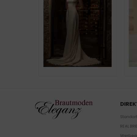
DIREK
Standor
REAL BRI
Werbeak