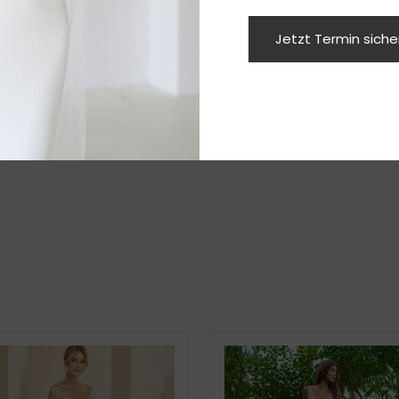
samtbild ab. Er bewegt sich weich mit jeder Bewegung,
n Materials wirkt der Rock hochwertig und sorgt für ei
Jetzt Termin sich
e sich Natürlichkeit, Romantik und Klasse in einem Mod
t zu jeder Location und macht dich garantiert zum stra
Haarkränzen, Vintage-Schleiern oder minimalistischen 
Rückenausschnitt und einem Mix aus Vintage, Boho und 