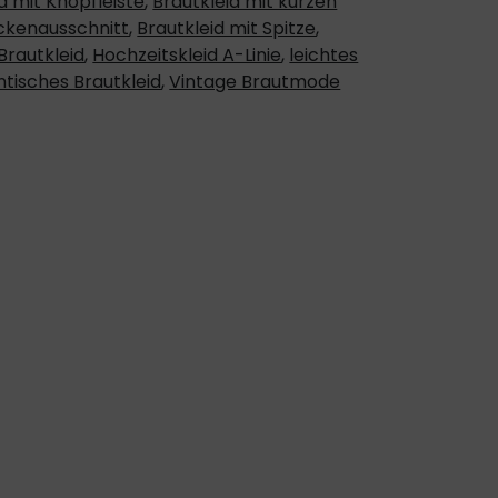
d mit Knopfleiste
,
Brautkleid mit kurzen
ückenausschnitt
,
Brautkleid mit Spitze
,
Brautkleid
,
Hochzeitskleid A-Linie
,
leichtes
tisches Brautkleid
,
Vintage Brautmode
en