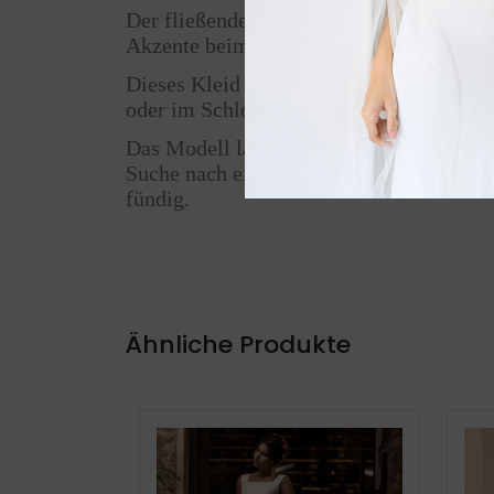
Der fließende Chiffon-Rock rundet das Ge
Akzente beim Gehen. Trotz seines luftige
Dieses Kleid richtet sich an Bräute, di
oder im Schloss – dieses Brautkleid pass
Das Modell lässt sich ideal mit zarten 
Suche nach einem Brautkleid mit tiefem 
fündig.
Ähnliche Produkte