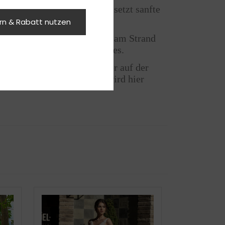
 verleiht Leichtigkeit und setzt sanfte
n edles Finish.
ern & Rabatt nutzen
ell wünschen. Ob im Garten, am Strand
hlenden Mittelpunkt des Tages.
Accessoires kombinieren. Wer auf der
klassischer Eleganz ist, wird hier