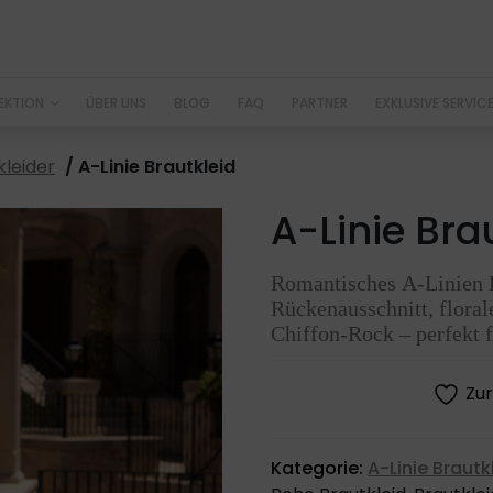
EKTION
ÜBER UNS
BLOG
FAQ
PARTNER
EXKLUSIVE SERVIC
kleider
/ A-Linie Brautkleid
A-Linie Bra
Romantisches A-Linien B
Rückenausschnitt, floral
Chiffon-Rock – perfekt 
Zur
Kategorie:
A-Linie Brautk