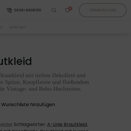
0
03381 8908155
TERMIN BUCHEN
ES
KONTAKT
utkleid
rautkleid mit tiefem Dekolleté und
er Spitze, Knopfleiste und fließendem
für Vintage- und Boho-Hochzeiten.
 Wunschliste hinzufügen
leider
Schlagwörter:
A-Linie Brautkleid
,