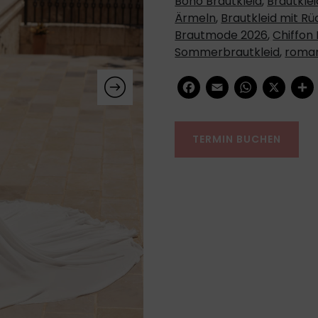
Boho Brautkleid
,
Brautklei
Ärmeln
,
Brautkleid mit R
Brautmode 2026
,
Chiffon 
Sommerbrautkleid
,
roman
Facebook
Email
WhatsApp
X
Teil
TERMIN BUCHEN