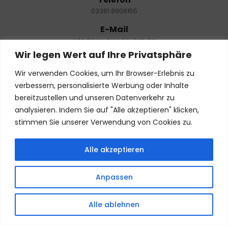
03381 8908155
E-Mail
info@brautmode-brb.de
Wir legen Wert auf Ihre Privatsphäre
Öffnungszeiten
Nur mit Termin:
Wir verwenden Cookies, um Ihr Browser-Erlebnis zu
Dienstag – Freitag: 10:00 – 18:00 Uhr
verbessern, personalisierte Werbung oder Inhalte
Samstag: 10:00- 19:00 Uhr
bereitzustellen und unseren Datenverkehr zu
Montag: geschlossen
analysieren. Indem Sie auf "Alle akzeptieren" klicken,
stimmen Sie unserer Verwendung von Cookies zu.
NEWSLETTER
Alle akzeptieren
Termin buchen
Anpassen
FOLGE UNS
Alle ablehnen