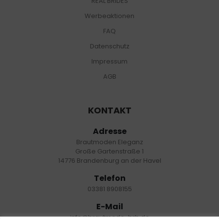
REAL BRIDES
Werbeaktionen
FAQ
Datenschutz
Impressum
AGB
KONTAKT
Adresse
Brautmoden Eleganz
Große Gartenstraße 1
14776 Brandenburg an der Havel
Telefon
03381 8908155
E-Mail
info@brautmode-brb.de