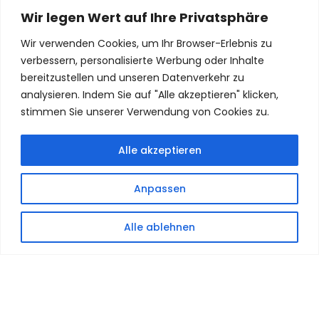
Wir legen Wert auf Ihre Privatsphäre
Öffnungszeiten
Nur mit Termin:
Wir verwenden Cookies, um Ihr Browser-Erlebnis zu
Dienstag – Freitag: 10:00 – 18:00 Uhr
verbessern, personalisierte Werbung oder Inhalte
Samstag: 10:00- 19:00 Uhr
bereitzustellen und unseren Datenverkehr zu
Montag: geschlossen
analysieren. Indem Sie auf "Alle akzeptieren" klicken,
stimmen Sie unserer Verwendung von Cookies zu.
NEWSLETTER
Alle akzeptieren
Termin buchen
Anpassen
FOLGE UNS
Alle ablehnen
Copyright © 2025 Inc. Alle Rechte vorbehalten.