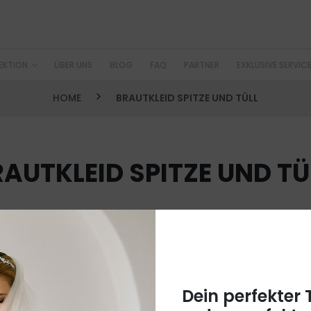
EKTION
ÜBER UNS
BLOG
FAQ
PARTNER
EXKLUSIVE SERVIC
HOME
BRAUTKLEID SPITZE UND TÜLL
AUTKLEID SPITZE UND TÜ
Dein perfekter