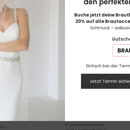
den perfekte
Buche jetzt deine Brau
20% auf alle Brautacce
Schmuck – exklusiv
Gutsch
BRA
Einfach bei der Te
Jetzt Termin sich
TLINKS
KONTAKT
Adresse
t
Brautmoden Eleganz
DES