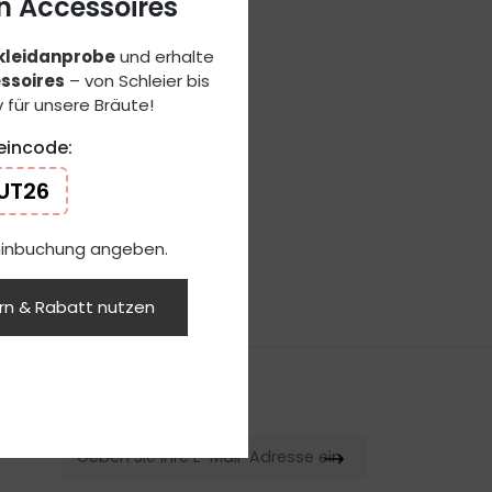
n Accessoires
tkleidanprobe
und erhalte
ssoires
– von Schleier bis
 für unsere Bräute!
eincode:
UT26
rminbuchung angeben.
ern & Rabatt nutzen
NEWSLETTER