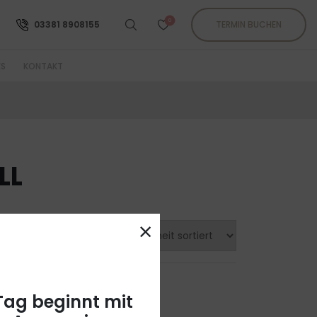
0
03381 8908155
TERMIN BUCHEN
ES
KONTAKT
LL
×
 Tag beginnt mit