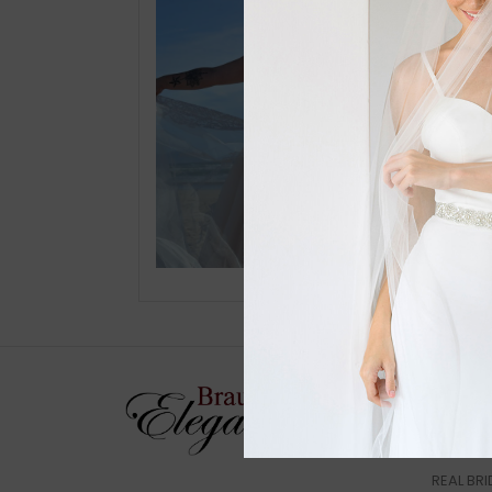
DIREK
Standor
REAL BRI