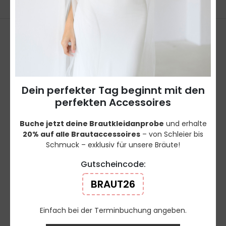
Dein perfekter Tag beginnt mit den
DIREKTLINKS
perfekten Accessoires
Standort
Buche jetzt deine Brautkleidanprobe
und erhalte
REAL BRIDES
20% auf alle Brautaccessoires
– von Schleier bis
Werbeaktionen
Schmuck – exklusiv für unsere Bräute!
FAQ
Gutscheincode:
Datenschutz
BRAUT26
Impressum
AGB
Einfach bei der Terminbuchung angeben.