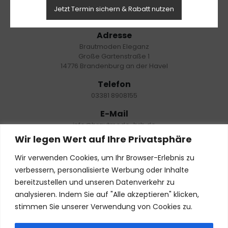
Jetzt Termin sichern & Rabatt nutzen
KONTAKT
Adresse
Brautmoden Eleganz
Große Gartenstraße 1
14776 Brandenburg an der Havel
Telefon
03381 8908155
E-Mail
info@brautmode-brb.de
Wir legen Wert auf Ihre Privatsphäre
Öffnungszeiten
Nur mit Termin:
Wir verwenden Cookies, um Ihr Browser-Erlebnis zu
Dienstag – Freitag: 10:00 – 18:00 Uhr
verbessern, personalisierte Werbung oder Inhalte
Samstag: 10:00- 19:00 Uhr
bereitzustellen und unseren Datenverkehr zu
Montag: geschlossen
analysieren. Indem Sie auf "Alle akzeptieren" klicken,
stimmen Sie unserer Verwendung von Cookies zu.