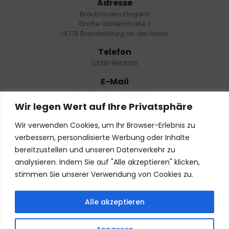
Adresse
Brautmoden Eleganz
Große Gartenstraße 1
14776 Brandenburg an der Havel
Telefon
03381 8908155
E-Mail
info@brautmode-brb.de
Wir legen Wert auf Ihre Privatsphäre
Öffnungszeiten
Nur mit Termin:
Wir verwenden Cookies, um Ihr Browser-Erlebnis zu
Dienstag – Freitag: 10:00 – 18:00 Uhr
verbessern, personalisierte Werbung oder Inhalte
Samstag: 10:00- 19:00 Uhr
bereitzustellen und unseren Datenverkehr zu
Montag: geschlossen
analysieren. Indem Sie auf "Alle akzeptieren" klicken,
stimmen Sie unserer Verwendung von Cookies zu.
NEWSLETTER
Alle akzeptieren
Termin buchen