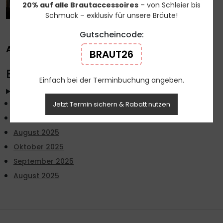
20% auf alle Brautaccessoires
– von Schleier bis
Schmuck – exklusiv für unsere Bräute!
Gutscheincode:
ARCHIVES
BRAUT26
Beiträge nach Monaten
Einfach bei der Terminbuchung angeben.
Archiv - Monate
Oktober 2025
Jetzt Termin sichern & Rabatt nutzen
September 2025
August 2025
Oktober 2025
September 2025
August 2025